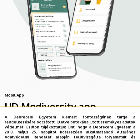
Mobil App
UD Mediversity app
A Debreceni Egyetem kiemelt fontosságúnak tartja a
rendelkezésére bocsátott, illetve birtokába jutott személyes adatok
Az UD Mediversity mobilalkalmazás a Debreceni Egyetem
védelmét. Ezúton tájékoztatjuk Önt, hogy a Debreceni Egyetem a
előremutató fejlesztése, melynek célja, hogy a betegek
2018. május 25. napjától kötelezően alkalmazandó Általános
Adatvédelmi Rendelet alapján felülvizsgálta folyamatait és
és a hozzátartozók egyszerűen, gyorsan