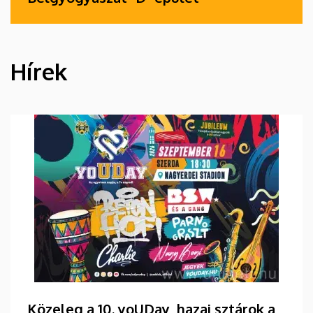
Hírek
HÍREK
Közeleg a 10. yoUDay, hazai sztárok a