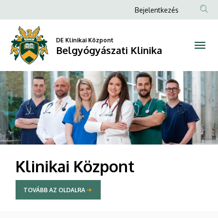
Belgyógyászati
Anonim
Bejelentkezés
Felhasználói
Klinika
fiók
DE Klinikai Központ
Belgyógyászati Klinika
menüje
DIAVETÍTÉS
Klinikai Központ
TOVÁBB AZ OLDALRA