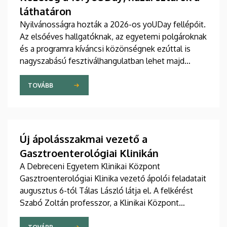
láthatáron
Nyilvánosságra hozták a 2026-os yoUDay fellépőit.
Az elsőéves hallgatóknak, az egyetemi polgároknak
és a programra kíváncsi közönségnek ezúttal is
nagyszabású fesztiválhangulatban lehet majd
része, grandiózus tanévnyitó stadionshow-n
vehetnek részt szeptember közepén.
TOVÁBB
Új ápolásszakmai vezető a
Gasztroenterológiai Klinikán
A Debreceni Egyetem Klinikai Központ
Gasztroenterológiai Klinika vezető ápolói feladatait
augusztus 6-tól Tálas László látja el. A felkérést
Szabó Zoltán professzor, a Klinikai Központ
elnöke, valamint Szőllősi Anna ápolási és