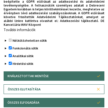
beépítette a GDPR előírásait az adatkezelési és adatvédelmi
eligazodhassanak a Klinikai Központ szolgáltatásai
tevékenységébe. A felhasználók személyes adatait a Debreceni
Egyetem korábban is teljes körültekintéssel kezelte, megfelelve az
között, mert az Ön egészsége a mi prioritásunk. A
érvényben lévő adatkezelési szabályozásoknak. A GDPR előírásait
Debreceni Egyetem egészségügyi ellátáskereső
követve frissítettük Adatvédelmi Tájékoztatónkat, amelyet az
alábbi linkre kattintva olvashat el:
Adatkezelési tájékoztató.
DE
alkalmazása lehetővé teszi felhasználói számára az
Kancellária WAV Központ
egyetem egészségügyi információihoz való naprakész
További információk
hozzáférést.
Nélkülözhetetlen sütik
TOVÁBBI INFORMÁCIÓK
Funkcionális sütik
Analitikai sütik
Hirdetési sütik
KIVÁLASZTOTTAK MENTÉSE
WITHDRAW CONSENT
Adatvédelem
Adatvédelem
ÖSSZES ELUTASÍTÁSA
Technikai információk
ÖSSZES ELFOGADÁSA