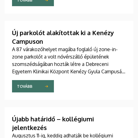
szakdolgozói igazgató adta át pénteken
TOVÁBB
ünnepélyes keretek között az Elnöki Hivatalban.
Új parkolót alakítottak ki a Kenézy
Campuson
A 87 várakozóhelyet magába foglaló új zone-in-
zone parkolót a volt nővérszálló épületének
szomszédságában hozták létre a Debreceni
Egyetem Klinikai Központ Kenézy Gyula Campusán.
Az új területet várhatóan augusztusban nyitják meg
a járművek előtt.
TOVÁBB
Újabb határidő – kollégiumi
jelentkezés
Augusztus 11-ig, keddig adhatják be kollégiumi