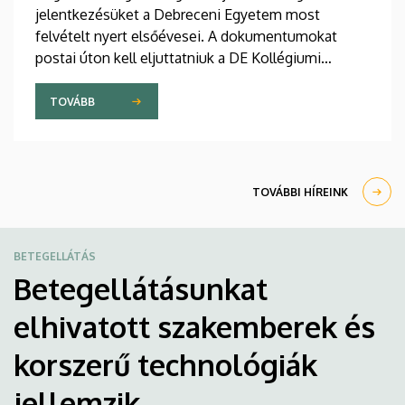
jelentkezésüket a Debreceni Egyetem most
felvételt nyert elsőévesei. A dokumentumokat
postai úton kell eljuttatniuk a DE Kollégiumi
Felvételi és Szociális Iroda címére. A kollégiumi
férőhelyekről a gólyák a Kollégiumi Felvételi és
TOVÁBB
Szociális Bizottság döntését követően, augusztus
21-e után kapnak értesítést emailben.
TOVÁBBI HÍREINK
BETEGELLÁTÁS
Betegellátásunkat
elhivatott szakemberek és
korszerű technológiák
jellemzik